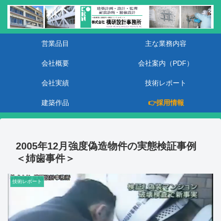
営業品目
主な業務内容
会社概要
会社案内（PDF）
会社実績
技術レポート
建築作品
👉採用情報
2005年12月強度偽造物件の実態検証事例
＜姉歯事件＞
技術レポート