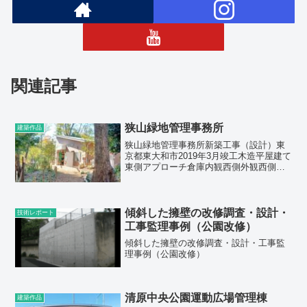
関連記事
狭山緑地管理事務所
建築作品
狭山緑地管理事務所新築工事（設計）東
京都東大和市2019年3月竣工木造平屋建て
東側アプローチ倉庫内観西側外観西側デ
ィテール
傾斜した擁壁の改修調査・設計・
技術レポート
工事監理事例（公園改修）
傾斜した擁壁の改修調査・設計・工事監
理事例（公園改修）
清原中央公園運動広場管理棟
建築作品