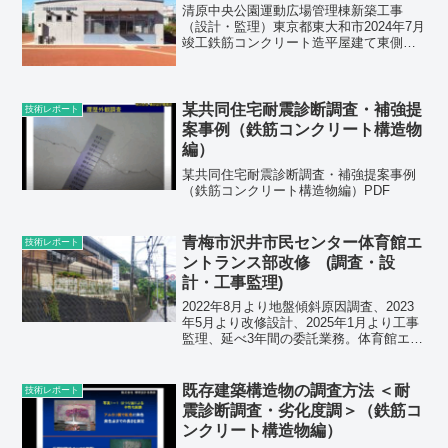
清原中央公園運動広場管理棟新築工事
（設計・監理）東京都東大和市2024年7月
竣工鉄筋コンクリート造平屋建て東側外
観南側外観東側遠景東側アプローチ東側
ディテール西側外観/
某共同住宅耐震診断調査・補強提
技術レポート
案事例（鉄筋コンクリート構造物
編）
某共同住宅耐震診断調査・補強提案事例
（鉄筋コンクリート構造物編）PDF
青梅市沢井市民センター体育館エ
技術レポート
ントランス部改修 (調査・設
計・工事監理)
2022年8月より地盤傾斜原因調査、2023
年5月より改修設計、2025年1月より工事
監理、延べ3年間の委託業務。体育館エン
トランス部の階段・踊り場が道路側に傾
斜していたことより、傾斜原因調査を実
施した上で、２段目の擁壁を撤去し、１
既存建築構造物の調査方法 ＜耐
技術レポート
段目の既...
震診断調査・劣化度調＞（鉄筋コ
ンクリート構造物編）