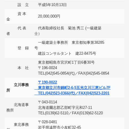
設 立
平成5年10月13日
資 本
20,000,000円
金
代 表
代表取締役社長 菊池 秀三 (一級建築
者
士）
一級建築士事務所 東京都知事第38285
登 録
号
建設コンサルタント 建22-8475号
東京都昭島市宮沢町1丁目6番30号
本 社
〒196-0024
TEL(042)545-0854(代)／FAX(042)545-0854
〒190-0022
立川事務
東京都立川市錦町2-6-5五光立川三恵ビル7F
所
TEL(042)523-0366(代)／FAX(042)523-2201
〒043-0114
北海道事
北海道爾志郡乙部町字元和27-11
務所
TEL(0139)62-5110／FAX(0139)62-5120
〒028-0481
東北事務
岩手県遠野市小友町32-45