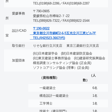
所
TEL(0198)68-2286／FAX(0198)68-2287
〒790-0905
愛媛事務
愛媛県松山市樽味2-７-22
所
TEL(089)926-7322／FAX(089)922-1544
〒190-0022
設計/CAD
東京都立川市錦町2-6-5五光立川三恵ビル7F
室
TEL(042)523-3667(代)
取引銀行
りそな銀行立川支店 東京三菱銀行立川支店
(社)日本建築学会 (財)日本建築防災協会
(社)東京建築士事務所協会 (社)建築研究振興協会
加盟団体
構造調査コンサルティング協会 (正会員)
ソフトコアリング協会 (理事）(正会員)
（人
（資格種類）
数）
一級建築士
6名
構造設計一級建築士
1名
工学博士
1名
技術士（建設部門）
1名