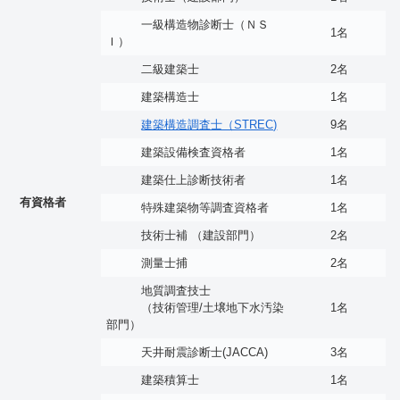
一級構造物診断士（ＮＳ
1名
Ｉ）
二級建築士
2名
建築構造士
1名
建築構造調査士（STREC)
9名
建築設備検査資格者
1名
建築仕上診断技術者
1名
有資格者
特殊建築物等調査資格者
1名
技術士補 （建設部門）
2名
測量士捕
2名
地質調査技士
（技術管理/土壌地下水汚染
1名
部門）
天井耐震診断士(JACCA)
3名
建築積算士
1名