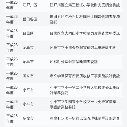
平成26
江戸川区
江戸川区立第三松江小学校耐力度調査委託
年度
平成26
世田谷区立松丘幼稚園外１園建物調査業務
世田谷区
年度
委託
平成26
目黒区
目黒区立大岡山小学校耐力度調査業務委託
年度
平成26
昭島市
昭島市立玉川会館耐震補強工事設計委託
年度
平成26
昭島市
昭和町分室耐震診断調査委託
年度
平成26
国立市
市立学童保育所便所改修工事実施設計委託
年度
平成26
小平市立小平第二小学校大規模改修工事設
小平市
年度
計業務委託
平成26
小平市立学園東小学校プール更衣室増築工
小平市
年度
事設計業務委託
平成26
多摩市
多摩センター駅前広場管理棟耐震診断調査
年度