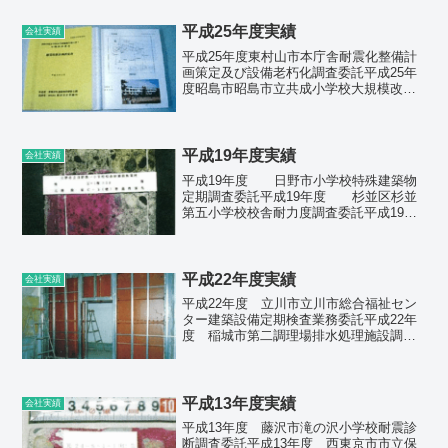
笠原支庁都営小笠原奥村アパート他基礎
の補修・補強に関す...
平成25年度実績
会社実績
平成25年度東村山市本庁舎耐震化整備計
画策定及び設備老朽化調査委託平成25年
度昭島市昭島市立共成小学校大規模改造
（校舎外壁改修）等工事設計委託平成25
年度東村山市市立大岱小学校外壁等改修
工事実施設計委託平成25年度東村山市市
立小学校屋内運動...
平成19年度実績
会社実績
平成19年度 日野市小学校特殊建築物
定期調査委託平成19年度 杉並区杉並
第五小学校校舎耐力度調査委託平成19年
度 清瀬市清瀬市立清瀬第五中学校校舎
耐震診断調査委託平成19年度 調布市調
布市立杉森小学校体育館耐力度調査業務
委託平成19年度...
平成22年度実績
会社実績
平成22年度 立川市立川市総合福祉セン
ター建築設備定期検査業務委託平成22年
度 稲城市第二調理場排水処理施設調整
槽設置工事設計委託平成22年度 東大和
市第七小学校校舎耐震補強工事設計委託
平成22年度 東大和市第四小学校体育館
耐震診断・耐震補...
平成13年度実績
会社実績
平成13年度 藤沢市滝の沢小学校耐震診
断調査委託平成13年度 西東京市市立保