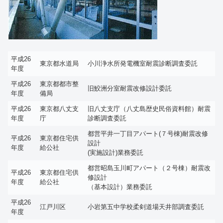
平成26
東京都水道局
小川浄水所発電機室耐震診断調査委託
年度
平成26
東京都都市整
旧鮫洲分室耐震改修設計委託
年度
備局
平成26
東京都八丈支
旧八丈支庁（八丈島歴史民俗資料館）耐震
年度
庁
診断調査委託
都営平井一丁目アパート(７号棟)耐震改修
平成26
東京都住宅供
設計
年度
給公社
(実施設計)業務委託
都営昭島玉川町アパート（２号棟）耐震改
平成26
東京都住宅供
修設計
年度
給公社
（基本設計）業務委託
平成26
江戸川区
小岩第五中学校柔剣道場天井部調査委託
年度