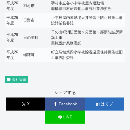
平成26
羽村市立各小中学校屋内運動場
羽村市
年度
非構造部材耐震化工事設計業務委託
平成26
小学校屋内運動場天井等落下防止対策工事
日野市
年度
設計業務委託
日の出町消防団第２分団第３部消防詰所新
平成26
日の出町
築工事
年度
実施設計業務委託
平成26
町立瑞穂第四小学校除湿温度保持機能復旧
瑞穂町
年度
工事設計委託
会社実績
シェアする
X
Facebook
はてブ
LINE