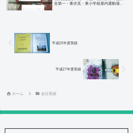
谷第一・東伏見・東小学校屋内運動場大
規模改造実施設計業務委託平成13年度
福生市福東会館外６箇所特殊建築物等定
期調査平成13年度 昭島市昭島市立東小
学校大規模改造工...
平成25年度実績
平成27年度実績
ホーム
会社実績