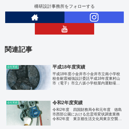
構研設計事務所をフォローする
関連記事
平成18年度実績
会社実績
平成18年度小金井市小金井市立南小学校
校舎耐震補強設計委託平成18年度東村山
市（電子）市立八坂小学校屋内運動場耐
震診断委託平成18年度練馬区練馬区立大
泉北小学校床スラブ構造安全調査業務委
託平成18年度東村山市（電子）市立久米
川小学校屋内運動...
令和2年度実績
会社実績
令和2年度 四国財務局令和元年度 徳島
市西部公園における忠霊塔変状調査業務
令和2年度 東京都生活文化局東京空襲犠
牲者を追悼し平和を祈念する碑」に係る
劣化状況等調査委託令和2年度 東京都小