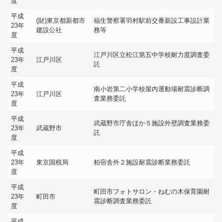
度
平成
(財)東京都新都市
福生警察署羽村駅前交番新設工事設計業
23年
建設公社
務等
度
平成
江戸川区立松江第五中学校耐力度調査委
23年
江戸川区
託
度
平成
南小岩第二小学校屋内運動場耐震診断調
23年
江戸川区
査業務委託
度
平成
武蔵野市庁舎ほか５施設外壁調査業務委
23年
武蔵野市
託
度
平成
23年
東京国税局
柏宿舎外２施設耐震診断業務委託
度
平成
町田市フォトサロン・ねむの木保育園耐
23年
町田市
震診断調査業務委託
度
平成