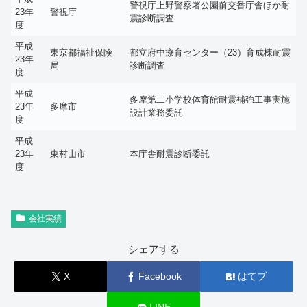
警視庁上野警察署公園前交番庁舎ほか耐
23年
警視庁
震診断調査
度
平成
東京都福祉保険
都立府中療育センター（23）育成棟耐震
23年
局
診断調査
度
平成
多摩第二小学校体育館耐震補強工事実施
23年
多摩市
設計業務委託
度
平成
23年
東村山市
本庁舎耐震診断委託
度
会社実績
シェアする
X
Facebook
はてブ