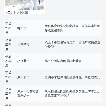
平成
総合体育館劣化診断調査・改修基本計画
23年
町田市
作成業務委託
度
平成
八王子市営住宅長房第一団地耐震補強設
23年
八王子市
計委託
度
平成
23年
小金井市
第五分団詰所耐震診断委託
度
平成
23年
東大和市
第四小学校体育館耐震補強工事監理委託
度
平成
東京市町村総合
東京自治会館別館外壁及び屋上防水ほか
23年
事務組合
改修工事設計委託
度
平成