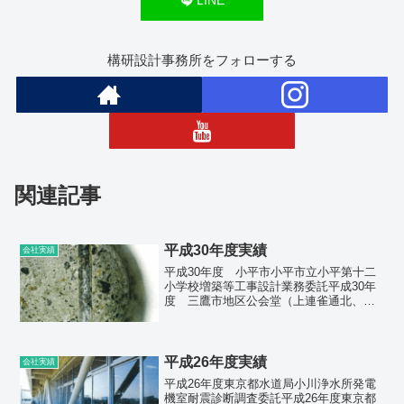
LINE
構研設計事務所をフォローする
関連記事
平成30年度実績
会社実績
平成30年度 小平市小平市立小平第十二
小学校増築等工事設計業務委託平成30年
度 三鷹市地区公会堂（上連雀通北、山
中、下連雀むらさき）耐震診断調査業務
平成30年度 杉並区上井草体育館及び併
設1施設特定天井安全対策その他工事に伴
う実施設計業務委...
平成26年度実績
会社実績
平成26年度東京都水道局小川浄水所発電
機室耐震診断調査委託平成26年度東京都