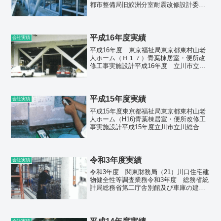
都市整備局旧鮫洲分室耐震改修設計委託
平成26年度東京都八丈支庁旧八丈支庁
（八丈島歴史民俗資料館）耐震診断調査
委託平成26年度東京都住宅供給公社都営
平井一丁目アパート...
平成16年度実績
会社実績
平成16年度 東京福祉局東京都東村山老
人ホーム（Ｈ１７）青葉棟居室・便所改
修工事実施設計平成16年度 立川市立川
市砂川公民館特殊建築物調査及び建築設
備定期検査平成16年度 立川市立川市総
合福祉センター建築設備定期検査平成16
年度 小平市小平...
平成15年度実績
会社実績
平成15年度東京都福祉局東京都東村山老
人ホーム（H16)青葉棟居室・便所改修工
事実施設計平成15年度立川市立川総合福
祉センター建築設備定期検査委託平成15
年度あきる野市増戸小学校・小宮小学校
校舎耐震診断(一次)調査業務委託平成15年
度立川市...
令和3年度実績
会社実績
令和3年度 関東財務局（21）川口住宅建
物健全性等調査業務令和3年度 総務省統
計局総務省第二庁舎別館及び車庫の建築
基準法適合状況調査等業務令和3年度 東
京都小笠原支庁都営小笠原奥村アパート
基礎の補修及び補強に関する調査委託令
和3年度 東京都...
会社実績