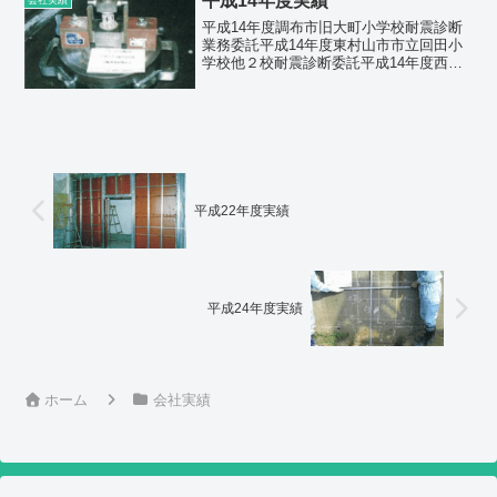
平成14年度実績
平成14年度調布市旧大町小学校耐震診断
業務委託平成14年度東村山市市立回田小
学校他２校耐震診断委託平成14年度西東
京市西東京市立保谷第一小学校大規模改
造工事に伴う工事監理業務委託平成14年
度西東京市西東京市立東伏見小学校体育
館大規模改造工事...
平成22年度実績
平成24年度実績
ホーム
会社実績