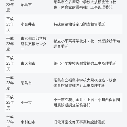
昭島市立多摩辺中学校大規模改造（校
23年
昭島市
舎・体育館耐震補強）工事監理委託
度
平成
23年
小金井市
特殊建築物等定期調査報告委託
度
平成
東京都西部学校
都立小平高等学校外７校 外壁診断予備
23年
経営支援センタ
調査委託
度
ー
平成
23年
東大和市
第七小学校校舎耐震補強工事監理委託
度
平成
昭島市立福島中学校大規模改造（校舎・
23年
昭島市
体育館耐震補強）工事監理委託
度
平成
小平市立花小金井・上宿・小川西保育園
23年
小平市
耐震診断調査業務委託
度
平成
23年
東村山市
旧電算室改修工事実施設計委託